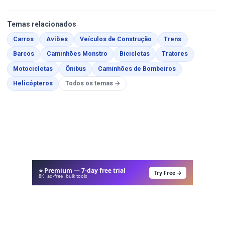
Temas relacionados
Páginas para Colorir
Páginas para Colorir
Páginas para Colorir
Páginas para C
Carros
Aviões
Veículos de Construção
Trens
Páginas para Colorir
Páginas para Colorir
Páginas para Colorir
Páginas para
Barcos
Caminhões Monstro
Bicicletas
Tratores
Páginas para Colorir
Páginas para Colorir
Páginas para Col
Motocicletas
Ônibus
Caminhões de Bombeiros
Páginas para Colorir
Helicópteros
Todos os temas →
⭐ Premium — 7-day free trial
Try Free →
8K · ad-free · bulk tools