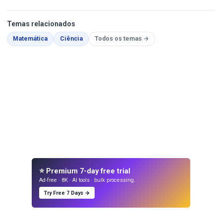
Temas relacionados
Páginas para Colorir
Páginas para Colorir
Matemática
Ciência
Todos os temas →
⭐ Premium 7-day free trial
Ad-free · 8K · AI tools · bulk processing.
Try Free 7 Days →