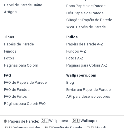
Papel de Parede Diário
Rosa Papéis de Parede
Artigos
Céu Papéis de Parede
Citações Papéis de Parede
WWE Papéis de Parede
Tipos
Índice
Papéis de Parede
Papéis de Parede A-Z
Fundos
Fundos A-Z
Fotos
Fotos A-Z
Páginas para Colorir
Páginas para Colorir A-Z
FAQ
Wallpapers.com
FAQ de Papéis de Parede
Blog
FAQ de Fundos
Enviar um Papel de Parede
FAQ de Fotos
API para desenvolvedores
Páginas para Colorir FAQ
🇩🇰
Wallpapers
🇩🇪
Wallpaper
🌐
Papéis de Parede
:
🇸🇪
Bakgrundsbilder
🇵🇹
Papéis de Parede
🇮🇹
Sfondi