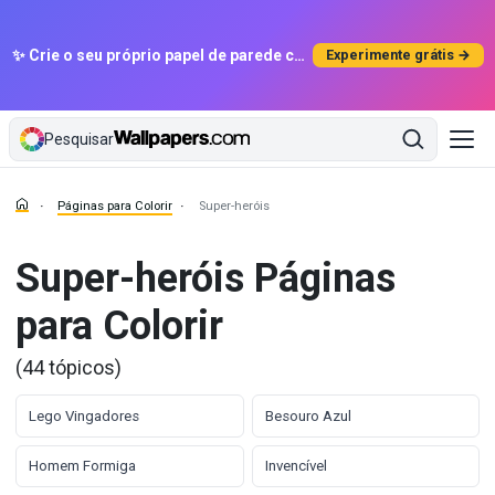
✨ Crie o seu próprio papel de parede com IA
Experimente grátis →
Pesquisar
Páginas para Colorir
Super-heróis
Super-heróis Páginas
para Colorir
(44 tópicos)
Lego Vingadores
Besouro Azul
Homem Formiga
Invencível