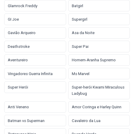
Glamrock Freddy
Batgirl
GI Joe
Supergirl
Gavião Arqueiro
Asa da Noite
Deathstroke
Super Pai
Aventureiro
Homem-Aranha Supremo
Vingadores Guerra Infinita
Ms Marvel
Super Herói
Super-herói Kwami Miraculous
Ladybug
Anti Veneno
Amor Coringa e Harley Quinn
Batman vs Superman
Cavaleiro da Lua