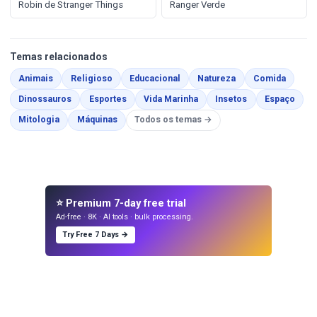
Robin de Stranger Things
Ranger Verde
Temas relacionados
Páginas para Colorir
Páginas para Colorir
Páginas para Colorir
Páginas para Color
Páginas
Animais
Religioso
Educacional
Natureza
Comida
Páginas para Colorir
Páginas para Colorir
Páginas para Colorir
Páginas para Col
Págin
Dinossauros
Esportes
Vida Marinha
Insetos
Espaço
Páginas para Colorir
Páginas para Colorir
Mitologia
Máquinas
Todos os temas →
⭐ Premium 7-day free trial
Ad-free · 8K · AI tools · bulk processing.
Try Free 7 Days →