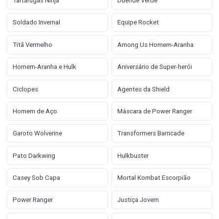
Tartarugas Ninja
Duende Verde
Soldado Invernal
Equipe Rocket
Titã Vermelho
Among Us Homem-Aranha
Homem-Aranha e Hulk
Aniversário de Super-herói
Ciclopes
Agentes da Shield
Homem de Aço
Máscara de Power Ranger
Garoto Wolverine
Transformers Barricade
Pato Darkwing
Hulkbuster
Casey Sob Capa
Mortal Kombat Escorpião
Power Ranger
Justiça Jovem